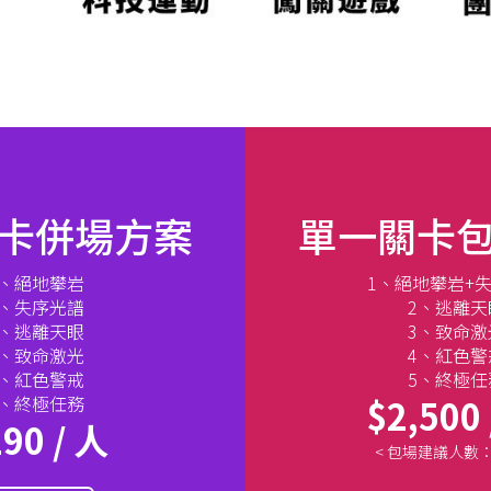
卡併場方案
單一關卡
1、絕地攀岩
1、絕地攀岩+
2、失序光譜
2、逃離天
3、逃離天眼
3、致命激
4、致命激光
4、紅色警
5、紅色警戒
5、終極任
6、終極任務
$2,500
90 / 人
< 包場建議人數：1