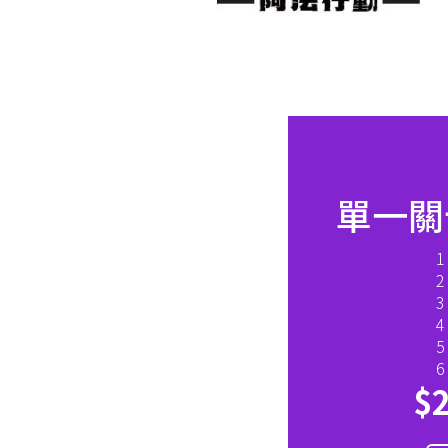
單一關
$2