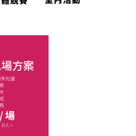
包場方案
失序光譜
眼
光
戒
務
 / 場
0人 >