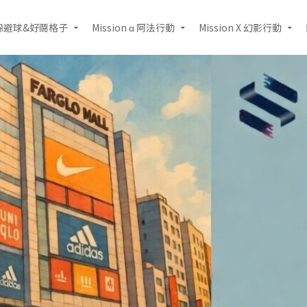
躲避球&好鬪格子
Mission α 阿法行動
Mission X 幻影行動