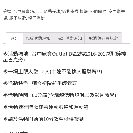
分類:
台中麗寶Outlet | 影動光球/影動奇機
標籤:
公司團建
,
室內遊樂
場
,
親子放電
,
親子活動
資訊
體驗活動須知
預訂活動須知
取消與退費規定
🌟活動場地 : 台中麗寶Outlet D區2樓2016-2017櫃 (鐘樓
星巴克旁)
🌟一場上限人數 : 2
人
(中途不能換人體驗唷!!)
🌟
活動特色 : 適合初階新手輕鬆玩
🌟活動時間 : 60分鐘(含講解活動規則以及影片教學)
🌟活動進行時需穿著運動服裝和運動鞋
🌟請於活動開始前10分鐘至櫃檯報到