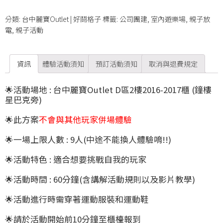
分類:
台中麗寶Outlet | 好鬪格子
標籤:
公司團建
,
室內遊樂場
,
親子放
電
,
親子活動
資訊
體驗活動須知
預訂活動須知
取消與退費規定
🌟
活動場地 : 台中麗寶Outlet D區2樓2016-2017櫃 (鐘樓
星巴克旁)
🌟
此方案
不會與其他玩家併場體驗
🌟一場上限人數 : 9
人
(中途不能換人體驗唷!!)
🌟
活動特色 :
適合想要挑戰自我的玩家
🌟活動時間 :
6
0分鐘(含講解活動規則以及影片教學)
🌟活動進行時需穿著運動服裝和運動鞋
🌟請於活動開始前10分鐘至櫃檯報到