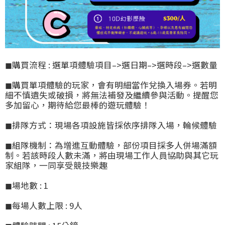
◼購買流程 : 選單項體驗項目–>選日期–>選時段–>選數量
◼
購買單項體驗的玩家，會有明細當作兌換入場券。若明
細不慎遺失或破損，將無法補發及繼續參與活動。提醒您
多加留心，期待給您最棒的遊玩體驗！
◼
排隊方式
：現場各項設施皆採依序排隊入場，輪候體驗
◼
組隊機制
：為增進互動體驗，部份項目採多人併場滿額
制。若該時段人數未滿，將由現場工作人員協助與其它玩
家組隊，一同享受競技樂趣
◼場地數 : 1
◼每場人數上限 : 9人