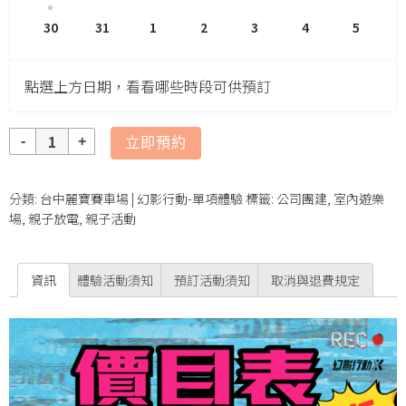
30
31
1
2
3
4
5
點選上方日期，看看哪些時段可供預訂
數
立即預約
量
分類:
台中麗寶賽車場 | 幻影行動-單項體驗
標籤:
公司團建
,
室內遊樂
場
,
親子放電
,
親子活動
資訊
體驗活動須知
預訂活動須知
取消與退費規定