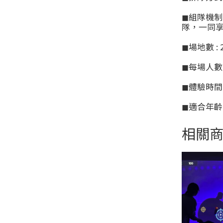
◼
組隊機制
隊，一同
◼場地數 : 
◼每場人數上
◼體驗時間 
◼適合年齡 
相關