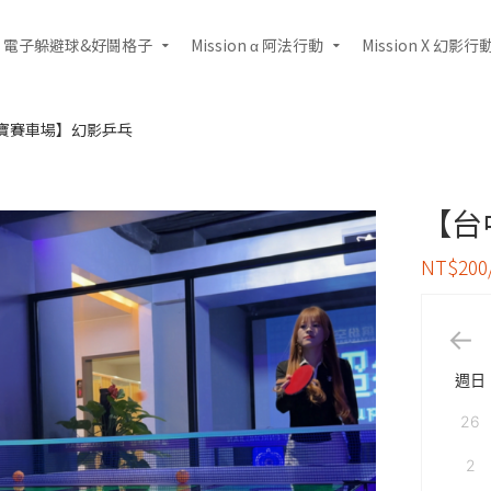
電子躲避球&好鬪格子
Mission α 阿法行動
Mission X 幻影行
寶賽車場】幻影乒乓
【台
NT$20
週日
26
2