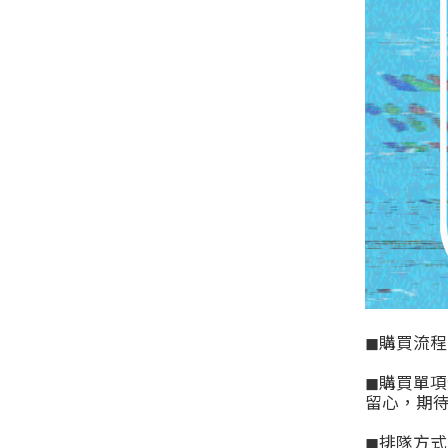
◼購買流程
◼
購買單項
留心，期
◼
排隊方式