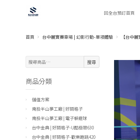
回全台預訂首頁
首頁
台中麗寶賽車場 | 幻影行動-單項體驗
【台中麗
搜
搜尋
尋:
商品分類
儲值方案
南投半山夢工廠 | 好鬪格子
南投半山夢工廠 | 電子躲避球
台中金典 | 好鬪格子-U酷極限630
台中金典 | 好鬪格子-歡樂跑跳420