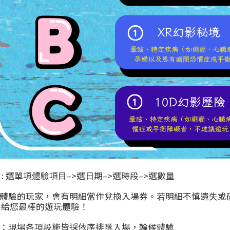
 : 選單項體驗項目–>選日期–>選時段–>選數量
體驗的玩家，會有明細當作兌換入場券。若明細不慎遺失或
待給您最棒的遊玩體驗！
：現場各項設施皆採依序排隊入場，輪候體驗