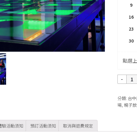
9
16
23
30
點選
數
量
分類:
台中
場
,
親子放
體驗活動須知
預訂活動須知
取消與退費規定