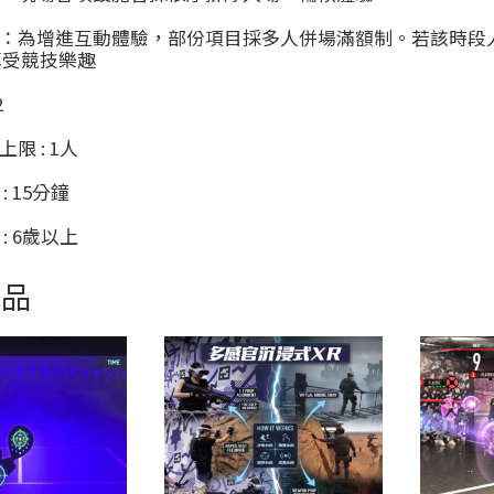
：為增進互動體驗，部份項目採多人併場滿額制。若該時段
享受競技樂趣
2
限 : 1人
: 15分鐘
: 6歲以上
商品