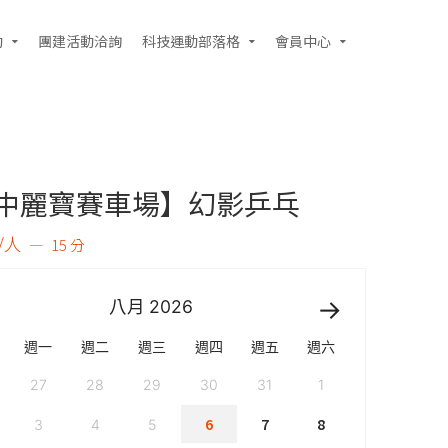
動
團建活動洽詢
科技運動部落格
會員中心
中麗寶賽車場】幻影乒乓
0/人
15 分
八月
2026
週一
週二
週三
週四
週五
週六
27
28
29
30
31
1
6
7
8
3
4
5